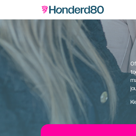
Of
to
ma
jo
Ki