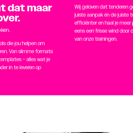
t dat maar
Wij geloven dat tenderen ge
ver.
juiste aanpak én de juiste t
efficiënter en haal je meer p
kken.
eens een frisse wind door 
van onze trainingen.
ools die jou helpen om
nderen. Van slimme formats
templates – alles wat je
er in te leveren op