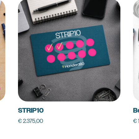
STRIP10
B
€
2.375,00
€