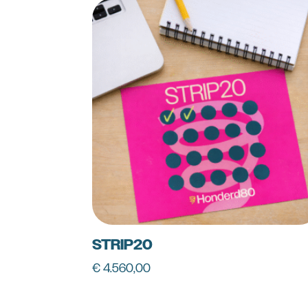
STRIP20
€
4.560,00