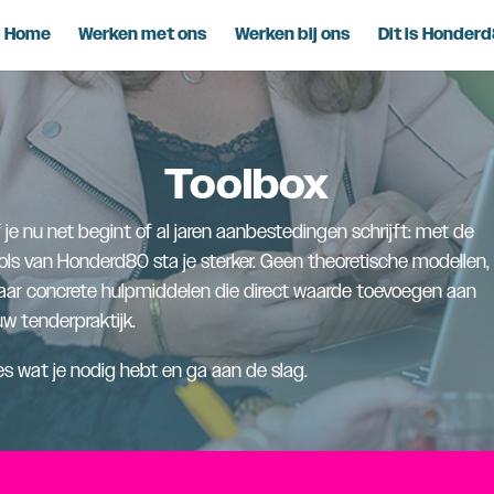
Home
Werken met ons
Werken bij ons
Dit is Honder
Toolbox
 je nu net begint of al jaren aanbestedingen schrijft: met de
ols van Honderd80 sta je sterker. Geen theoretische modellen,
ar concrete hulpmiddelen die direct waarde toevoegen aan
uw tenderpraktijk.
es wat je nodig hebt en ga aan de slag.