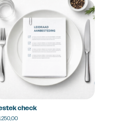
estek check
1.250,00