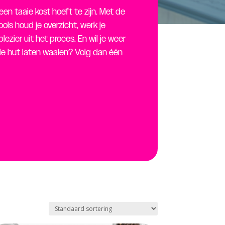
en taaie kost hoeft te zijn. Met de
ools houd je overzicht, werk je
lezier uit het proces. En wil je weer
de hut laten waaien? Volg dan één