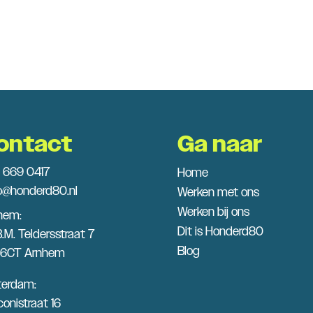
ontact
Ga naar
 669 0417
Home
lo@honderd80.nl
Werken met ons
Werken bij ons
hem:
Dit is Honderd80
B.M. Teldersstraat 7
Blog
6CT Arnhem
terdam:
onistraat 16