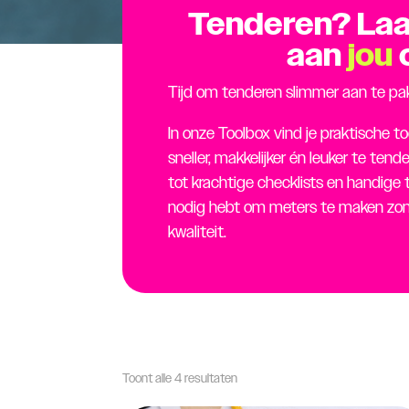
Tenderen? Laa
aan
jou
o
Tijd om tenderen slimmer aan te pa
In onze Toolbox vind je praktische t
sneller, makkelijker én leuker te te
tot krachtige checklists en handige 
nodig hebt om meters te maken zond
kwaliteit.
Toont alle 4 resultaten