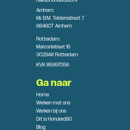
hallo@honderd80.nl
Arnhem:
Mr. B.M. Teldersstraat 7
6846CT Arnhem
Rotterdam:
Marconistraat 16
3029AK Rotterdam
KVK 85997056
Ga naar
Home
Werken met ons
Werken bij ons
Dit is Honderd80
Blog