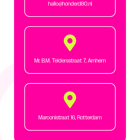
hallo@honderd80.nl

Mr. B.M. Teldersstraat 7,
Arnhem

Marconistraat 16,
Rotterdam