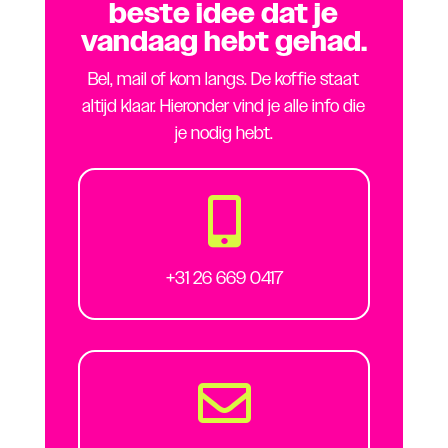
beste idee dat je
vandaag hebt gehad.
Bel, mail of kom langs. De koffie staat
altijd klaar. Hieronder vind je alle info die
je nodig hebt.

+31 26 669 0417
