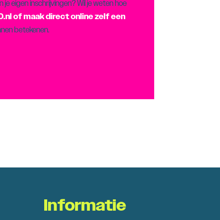
 je eigen inschrijvingen? Wil je weten hoe
.nl
of maak direct online zelf een
unnen betekenen.
Informatie