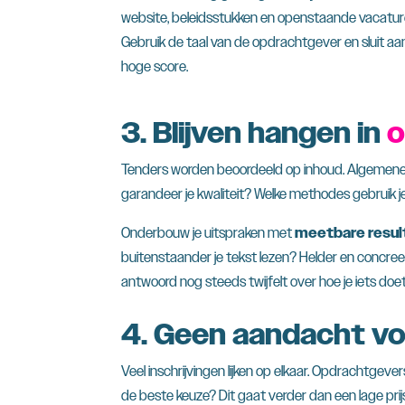
website, beleidsstukken en openstaande vacatures. 
Gebruik de taal van de opdrachtgever en sluit aan
hoge score.
3. Blijven hangen in
o
Tenders worden beoordeeld op inhoud. Algemene be
garandeer je kwaliteit? Welke methodes gebruik j
Onderbouw je uitspraken met
meetbare resul
buitenstaander je tekst lezen? Helder en concreet 
antwoord nog steeds twijfelt over hoe je iets doet
4. Geen aandacht v
Veel inschrijvingen lijken op elkaar. Opdrachtgev
de beste keuze? Dit gaat verder dan een lage prij