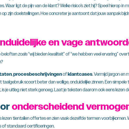
Waar ligt de pijn van de klant? Welke risico’s ziet hij? Speel hierop in 
 op zijn doelstellingen. Hoe concreter je aantoont dat jouw aanpak bijd
nduidelijke en vage antwoor
loften zoals “wij bieden kwaliteit” of “we hebben veel ervaring” overt
e?
taten
,
procesbeschrijvingen
of
klantcases
. Vermijd jargon en 
taalgebruik scoort beter dan wollige, onduidelijke zinnen. Een simpele t
, is je uitleg niet sterk genoeg. Laat je teksten daarom ook eens lezen
oor
onderscheidend vermoge
ers lezen tientallen offertes en zien vaak dezelfde termen voorbijkomen
s of standaard certificeringen.