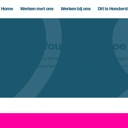
Home
Werken met ons
Werken bij ons
Dit is Honder
e tenderfouten – en hoe 
 fouten, vage antwoorden en een gebrek aan onderscheidend vermogen.
k. Ontdek hoe je je winkansen vergroot en elke inschrijving naar een hog