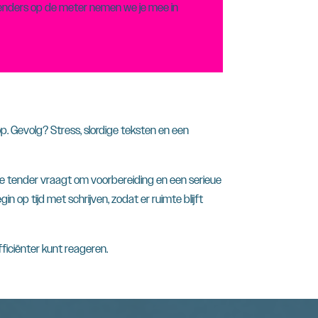
t tenders op de meter nemen we je mee in
op. Gevolg? Stress, slordige teksten en een
rke tender vraagt om voorbereiding en een serieue
n op tijd met schrijven, zodat er ruimte blijft
ficiënter kunt reageren.