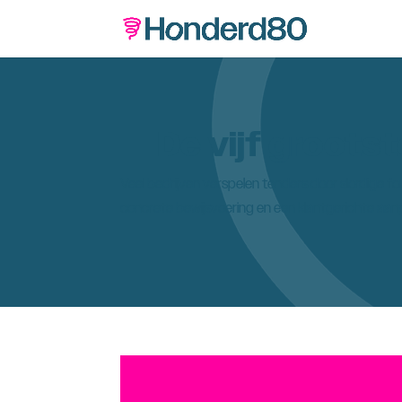
De vijf grootst
Veel bedrijven verspelen tenders door slordige
concrete bewijsvoering en een klantgerichte aanpa