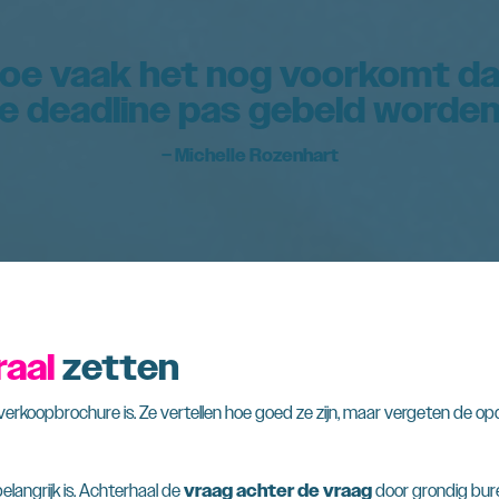
 hoe vaak het nog voorkomt d
e deadline pas gebeld worden
– Michelle Rozenhart
raal
zetten
verkoopbrochure is. Ze vertellen hoe goed ze zijn, maar vergeten de opd
langrijk is. Achterhaal de
vraag achter de vraag
door grondig bur