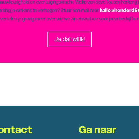
uwkeurigheid en overtuigingskracht. Welke van deze fouten herken jij in
erking je winkans te verhogen? Stuur een mail naar
hallo@honderd80
vertellen je graag meer over wie we zijn en wat we voor jouw bedrijf k
Ja, dat wil ik!
ontact
Ga naar