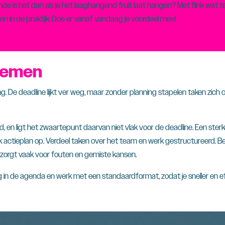
onde is het dan als je het laaghangend fruit laat hangen? Met flink wa
en in de praktijk. Doe er vanaf vandaag je voordeel mee!
nemen
ng. De deadline lijkt ver weg, maar zonder planning stapelen taken zich 
d, en ligt het zwaartepunt daarvan niet vlak voor de deadline. Een ste
k actieplan op. Verdeel taken over het team en werk gestructureerd. Begi
zorgt vaak voor fouten en gemiste kansen.
in de agenda en werk met een standaardformat, zodat je sneller en ef