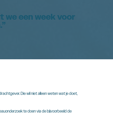
at we een week voor
.”
rachtgever. Die wil niet alleen weten wat je doet,
eauonderzoek te doen via de bijvoorbeeld de