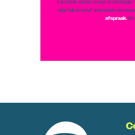
Een sterke tender vraagt om strategie, na
wij je helpen vanaf onze eerste samenw
afspraak.
We 
C