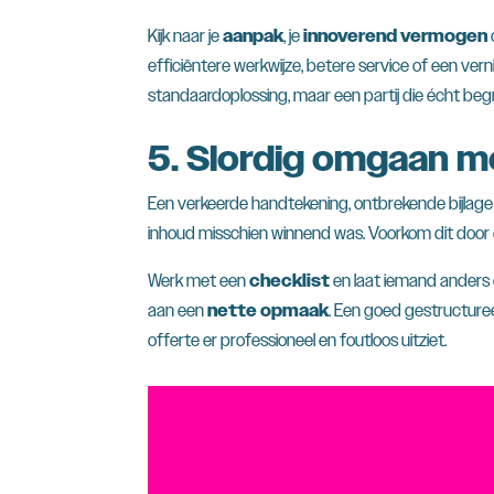
Kijk naar je
aanpak
, je
innoverend vermogen
efficiëntere werkwijze, betere service of een v
standaardoplossing, maar een partij die écht begri
5. Slordig omgaan 
Een verkeerde handtekening, ontbrekende bijlage of 
inhoud misschien winnend was. Voorkom dit door 
Werk met een
checklist
en laat iemand anders 
aan een
nette opmaak
. Een goed gestructuree
offerte er professioneel en foutloos uitziet.