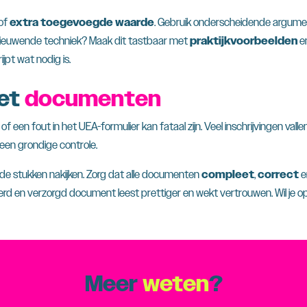
of
extra toegevoegde waarde
. Gebruik onderscheidende argument
ernieuwende techniek? Maak dit tastbaar met
praktijkvoorbeelden
e
jpt wat nodig is.
met
documenten
een fout in het UEA-formulier kan fataal zijn. Veel inschrijvingen vallen
een grondige controle.
de stukken nakijken. Zorg dat alle documenten
compleet
,
correct
e
rd en verzorgd document leest prettiger en wekt vertrouwen. Wil je o
Meer
weten
?