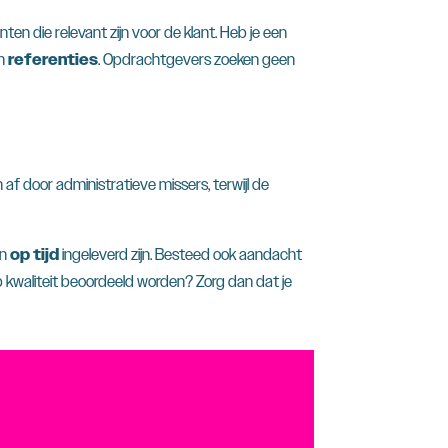
en die relevant zijn voor de klant. Heb je een
n
referenties
. Opdrachtgevers zoeken geen
 af door administratieve missers, terwijl de
n
op tijd
ingeleverd zijn. Besteed ook aandacht
p kwaliteit beoordeeld worden? Zorg dan dat je