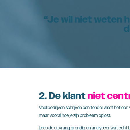
“Je wil niet weten
d
2. De klant
niet cent
Veel bedrijven schrijven een tender alsof het een 
maar vooral hoe je zijn probleem oplost.
Lees de uitvraag grondig en analyseer wat echt be