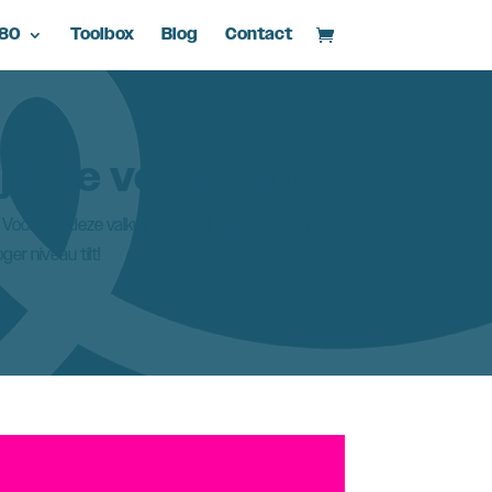
d80
Toolbox
Blog
Contact
jij die voorkomt
 Voorkom deze valkuilen met slimme strategieën,
er niveau tilt!