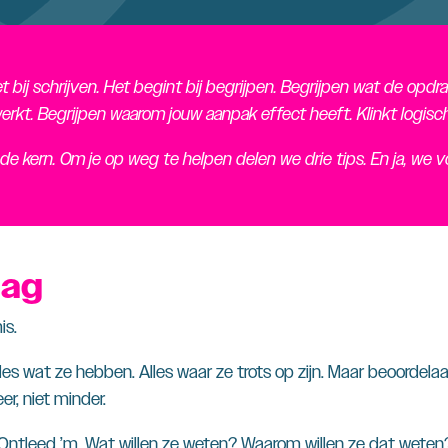
t bij schrijven. Het begint bij begrijpen. Begrijpen wat de opd
erkt. Begrijpen waarom jouw aanpak effect heeft. Klinkt logisch.
r de kern. Om je op weg te helpen delen we drie tips. En ja, we
aag
is.
les wat ze hebben. Alles waar ze trots op zijn. Maar beoordelaa
r, niet minder.
 Ontleed ’m. Wat willen ze weten? Waarom willen ze dat weten?