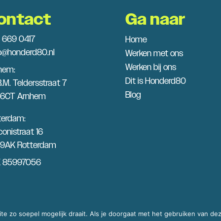
ontact
Ga naar
 669 0417
Home
lo@honderd80.nl
Werken met ons
Werken bij ons
hem:
Dit is Honderd80
B.M. Teldersstraat 7
Blog
6CT Arnhem
terdam:
onistraat 16
9AK Rotterdam
 85997056
e zo soepel mogelijk draait. Als je doorgaat met het gebruiken van dez