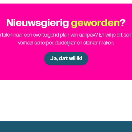
Nieuwsgierig
geworden
?
vertalen naar een overtuigend plan van aanpak? En wil je dit s
verhaal scherper, duidelijker en sterker maken.
Ja, dat wil ik!