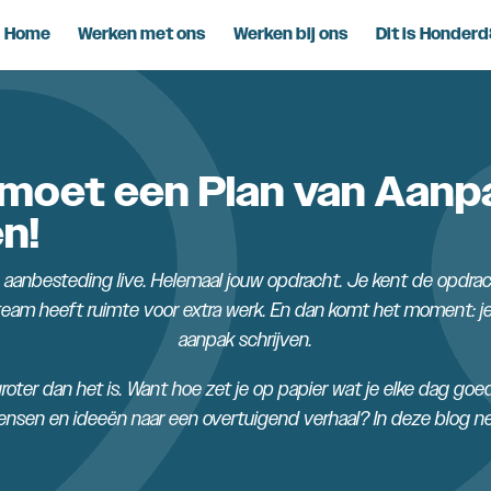
Home
Werken met ons
Werken bij ons
Dit is Honder
k moet een Plan van Aanp
en!
n aanbesteding live. Helemaal jouw opdracht. Je kent de opdrac
 team heeft ruimte voor extra werk. En dan komt het moment: j
aanpak schrijven.
roter dan het is. Want hoe zet je op papier wat je elke dag go
ensen en ideeën naar een overtuigend verhaal? In deze blog 