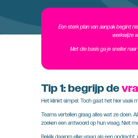
Een sterk plan van aanpak begint nie
werkwijze w
Met die basis ga je sneller naa
Tip 1: begrijp de
vr
Het klinkt simpel. Toch gaat het hier vaak m
Teams vertellen graag alles wat ze doen. Al
zoeken een antwoord op hun vraag. Niet mee
Bekijk daarom elke vraag als een opdracht.