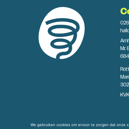
C
026
hal
Arn
Mr. 
684
Rot
Marc
302
KVK
We gebruiken cookies om ervoor te zorgen dat onze sit
© 2025 – Honderd80