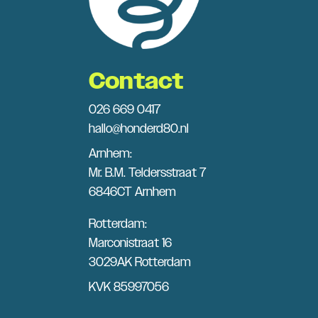
Contact
026 669 0417
hallo@honderd80.nl
Arnhem:
Mr. B.M. Teldersstraat 7
6846CT Arnhem
Rotterdam:
Marconistraat 16
3029AK Rotterdam
KVK 85997056