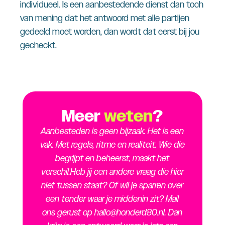
individueel. Is een aanbestedende dienst dan toch
van mening dat het antwoord met alle partijen
gedeeld moet worden, dan wordt dat eerst bij jou
gecheckt.
Meer
weten
?
Aanbesteden is geen bijzaak. Het is een
vak. Met regels, ritme en realiteit. Wie die
begrijpt en beheerst, maakt het
verschil.
Heb jij een andere vraag die hier
niet tussen staat? Of wil je sparren over
een tender waar je middenin zit? Mail
ons gerust op hallo@honderd80.nl. Dan