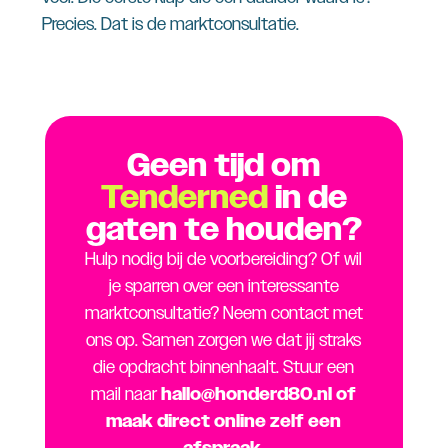
Precies. Dat is de marktconsultatie.
Geen tijd om
Tenderned
in de
gaten te houden?
Hulp nodig bij de voorbereiding? Of wil
je sparren over een interessante
marktconsultatie? Neem contact met
ons op. Samen zorgen we dat jij straks
die opdracht binnenhaalt. Stuur een
mail naar
hallo@honderd80.nl
of
maak direct online zelf een