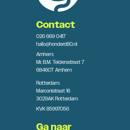
Contact
026 669 0417
hallo@honderd80.nl
Arnhem:
Mr. B.M. Teldersstraat 7
6846CT Arnhem
Rotterdam:
Marconistraat 16
3029AK Rotterdam
KVK 85997056
Ga naar