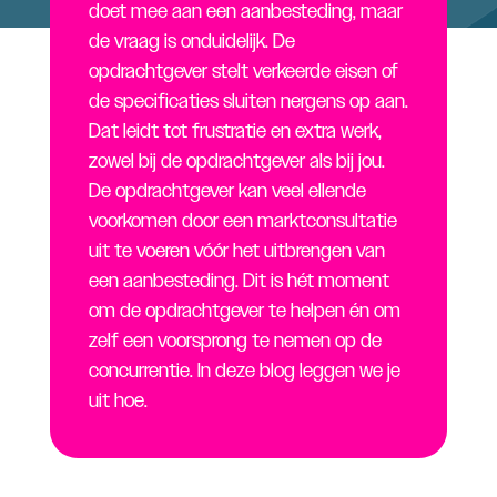
doet mee aan een aanbesteding, maar
de vraag is onduidelijk. De
opdrachtgever stelt verkeerde eisen of
de specificaties sluiten nergens op aan.
Dat leidt tot frustratie en extra werk,
zowel bij de opdrachtgever als bij jou.
De opdrachtgever kan veel ellende
voorkomen door een marktconsultatie
uit te voeren vóór het uitbrengen van
een aanbesteding. Dit is hét moment
om de opdrachtgever te helpen én om
zelf een voorsprong te nemen op de
concurrentie. In deze blog leggen we je
uit hoe.